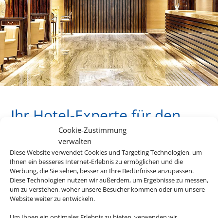
Ihr Hotel-Experte für den
perfekten Urlaub mit
Cookie-Zustimmung
Bahnanreise
verwalten
Diese Website verwendet Cookies und Targeting Technologien, um
Ihnen ein besseres Internet-Erlebnis zu ermöglichen und die
Werbung, die Sie sehen, besser an Ihre Bedürfnisse anzupassen.
Diese Technologien nutzen wir außerdem, um Ergebnisse zu messen,
Bauen Sie sich Ihre Reise selbst zusammen und profitieren
um zu verstehen, woher unsere Besucher kommen oder um unsere
Sie dabei von maximaler Flexibilität. Die besten
Website weiter zu entwickeln.
Hotelangebote für Ihren Urlaub finden Sie dabei bei uns.
Um Ihnen ein optimales Erlebnis zu bieten, verwenden wir