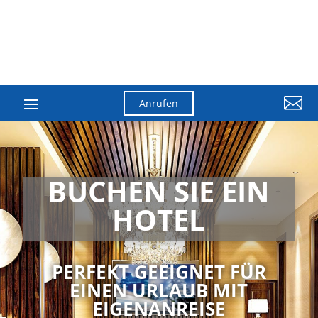

Anrufen
BUCHEN SIE EIN
HOTEL
PERFEKT GEEIGNET FÜR
EINEN URLAUB MIT
EIGENANREISE